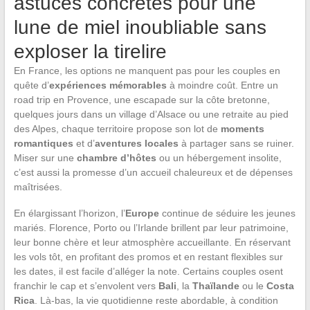
astuces concrètes pour une
lune de miel inoubliable sans
exploser la tirelire
En France, les options ne manquent pas pour les couples en
quête d’
expériences mémorables
à moindre coût. Entre un
road trip en Provence, une escapade sur la côte bretonne,
quelques jours dans un village d’Alsace ou une retraite au pied
des Alpes, chaque territoire propose son lot de
moments
romantiques
et d’
aventures locales
à partager sans se ruiner.
Miser sur une
chambre d’hôtes
ou un hébergement insolite,
c’est aussi la promesse d’un accueil chaleureux et de dépenses
maîtrisées.
En élargissant l’horizon, l’
Europe
continue de séduire les jeunes
mariés. Florence, Porto ou l’Irlande brillent par leur patrimoine,
leur bonne chère et leur atmosphère accueillante. En réservant
les vols tôt, en profitant des promos et en restant flexibles sur
les dates, il est facile d’alléger la note. Certains couples osent
franchir le cap et s’envolent vers
Bali
, la
Thaïlande
ou le
Costa
Rica
. Là-bas, la vie quotidienne reste abordable, à condition