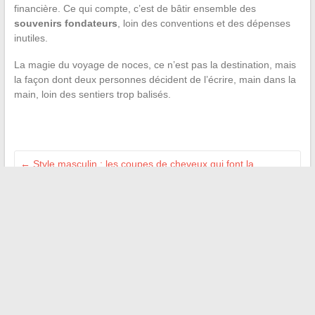
financière. Ce qui compte, c’est de bâtir ensemble des
souvenirs fondateurs
, loin des conventions et des dépenses
inutiles.
La magie du voyage de noces, ce n’est pas la destination, mais
la façon dont deux personnes décident de l’écrire, main dans la
main, loin des sentiers trop balisés.
←
Style masculin : les coupes de cheveux qui font la
différence
Les clins d’œil numériques aux traditions du calendrier
lunaire
→
Recherche