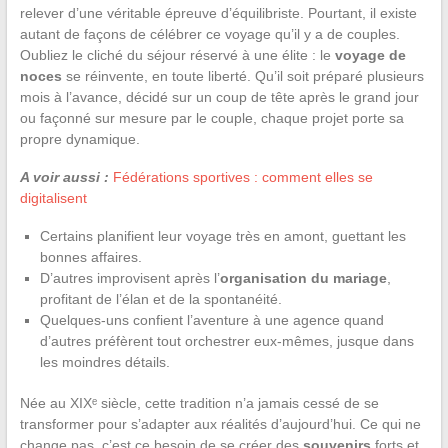
relever d’une véritable épreuve d’équilibriste. Pourtant, il existe
autant de façons de célébrer ce voyage qu’il y a de couples.
Oubliez le cliché du séjour réservé à une élite : le
voyage de
noces
se réinvente, en toute liberté. Qu’il soit préparé plusieurs
mois à l’avance, décidé sur un coup de tête après le grand jour
ou façonné sur mesure par le couple, chaque projet porte sa
propre dynamique.
A voir aussi :
Fédérations sportives : comment elles se
digitalisent
Certains planifient leur voyage très en amont, guettant les
bonnes affaires.
D’autres improvisent après l’
organisation du mariage
,
profitant de l’élan et de la spontanéité.
Quelques-uns confient l’aventure à une agence quand
d’autres préfèrent tout orchestrer eux-mêmes, jusque dans
les moindres détails.
Née au XIXᵉ siècle, cette tradition n’a jamais cessé de se
transformer pour s’adapter aux réalités d’aujourd’hui. Ce qui ne
change pas, c’est ce besoin de se créer des
souvenirs
forts et